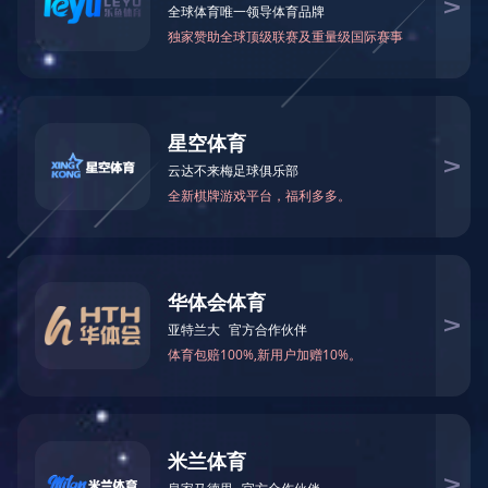
首次公告日期：
年
月
日
2022
04
01
二、更正信息：
更正事项：采购公告
更正原因：
接上级通知，我单位所在区域因电力维修办公楼需停电。原定于
年
月
日上午
（北京时间）举行广州珠江公园
年公园
2022
4
14
9:30
2022
摆花经费项目的开标、评标会议延期至
年
月
日上午
（北
2022
4
18
9:30
京时间）举行。
其他内容不变
更正日期：
年
月
日
2022
4
12
三、其他补充事项
本项目相关公告在以下媒体发布：
1.
发布媒体：中国政府采购网（
）中国招标投标公
1.1
www.ccgp.gov.cn
共服务平台（
）、采购代理机构网
http://bulletin.cebpubservice.com/
站（
）。相关公告在法定媒体上公
www.theworldaccordingtozah.com
布之日即视为有效送达，不再另行通知。
四、凡对本次公告内容提出询问，请按以下方式联系。
釆购人信息
1.
名
称：广州珠江公园
地
址：
广州市天河区金穗路
900号珠江公园管理处
乐竞·体育(中国)官方网站：
020-38858089