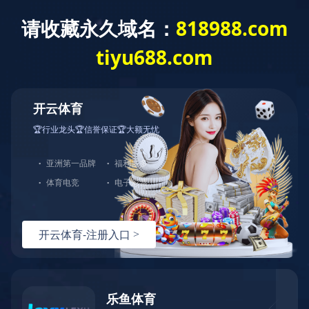
导航菜单
导
航
菜
您的位置：
网站首页
>
招标和采购公告
>
更正公告
单
更正公告
广州珠江公园2022年公园摆花经费项目
延期公告
一、项目基本情况
原公告的项目编号：
ZHCG20220203
原公告的项目编号：
ZHCG20220203
原公告的采购项目名称：广州珠江公园
年公园摆花经费项目
2022