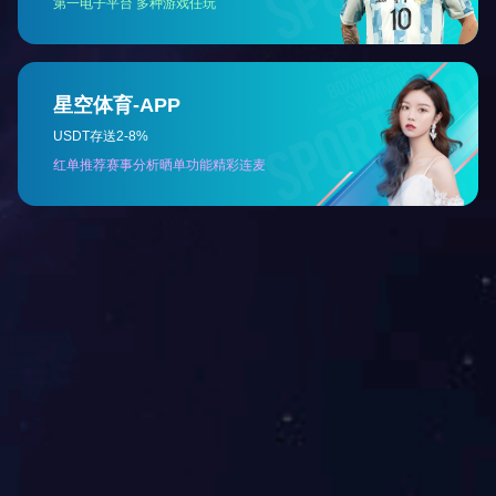
联系我们
联系人：林经理
手 机：18022366030
邮 箱：767877449@qq.com
公 司：乐竞官网登录入口
地 址：广州市荔湾区浣花路浣南东街26号206房
电话：020-81407316
手机：18022366030
邮箱：767877449@qq.com
地址：广州市荔湾区浣花路浣南东街26号206房