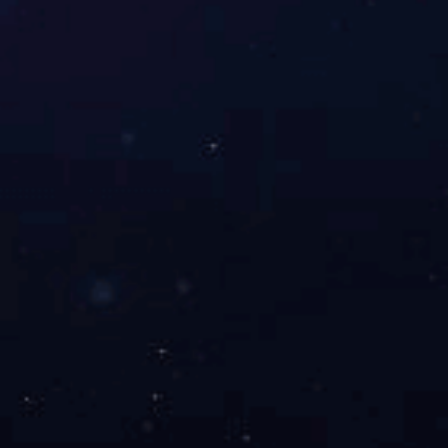
关于致合
新闻中心
业务类型
公司简介
公司新闻
工程监理
经营范围和工作
乐竞官网登录入
模式
口
工程造价咨询
工程招标代理
政府采购
工程咨询
工程设计
全过程工程咨询