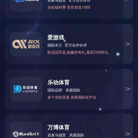
釆购代理机构信息
2.
名
称：乐竞官网登录入口
地
址：广东省广州市荔湾区东漖街道浣花路浣南东街
号顺安写字
26
楼
座
A
206
乐竞·体育(中国)官方网站：
020-8161700
项目乐竞·体育(中国)官方网站
3.
项目联系人：余工
电
话：
、
020-8161700
13826011641
乐竞官网登录入口
年
月
日
2022
4
12
上一条：
广州珠江公园2022年公园摆花经费项目暂停公告
下一条：
西关美食文化体验馆负一层厨房土建及电力工程招标
公告
相关新闻