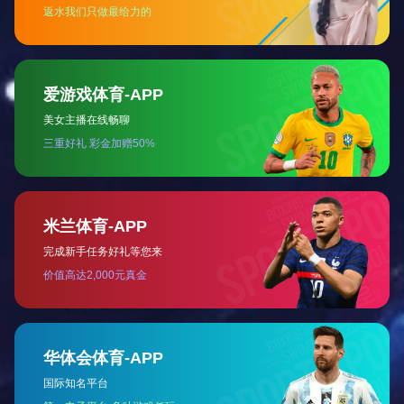
3.项目乐竞·体育(中国)官方网站
项目联系人：余工
电 话：020-81617003
乐竞官网登录入口
2021年06月25日
上一条：
广州市南沙区东涌镇中心幼儿园2021年东涌镇中心幼
儿园食堂食材配送服务项目结果公告
下一条：
广州市越秀公园越秀公园-公园摆花经费2021竞争性磋
商公告
相关新闻