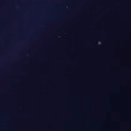
中标公告
更正公告
新闻中心
致合中标汕头市潮阳区财政局财政性资
致合工程咨询公司设计部助力联沙社区
致合公司成功入库南沙横沥镇工程咨询
致合公司成功入库南沙黄阁镇工程监理
公司入选95007部队建筑工程设计