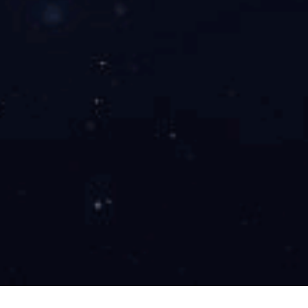
关于致合
新闻中心
业务类型
公司简介
公司新闻
工程监理
经营范围和工作
乐竞官网登录入
模式
口
工程造价咨询
工程招标代理
政府采购
工程咨询
工程设计
全过程工程咨询