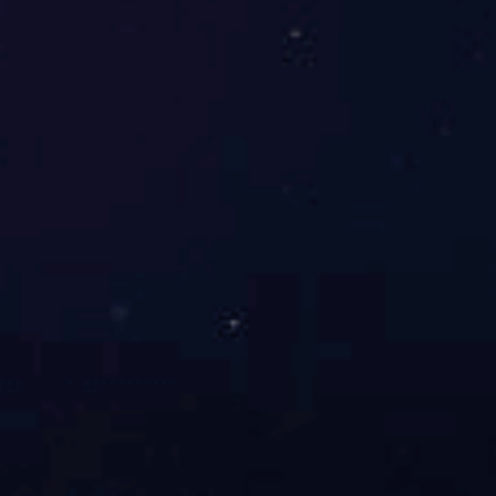
联系我们
联系人：林经理
手 机：18022366030
邮 箱：767877449@qq.com
公 司：乐竞官网登录入口
地 址：广州市荔湾区浣花路浣南东街26号206房
电话：020-81407316
手机：18022366030
邮箱：767877449@qq.com
地址：广州市荔湾区浣花路浣南东街26号206房