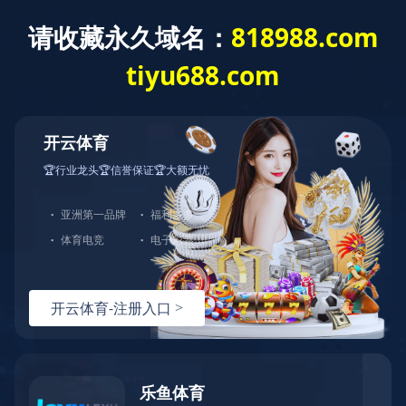
导航菜单
导
航
菜
您的位置：
网站首页
>
招标和采购公告
>
更正公告
单
更正公告
广州市南沙区东涌镇中心幼儿园2021年
东涌镇中心幼儿园食堂食材采购项目采
购更正公告
一、项目基本情况