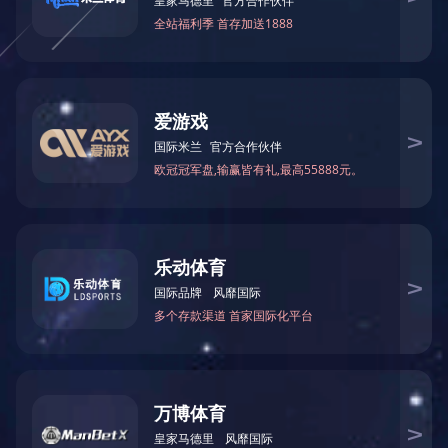
原公告的投标文件提交截止时间:2021-06-01 09:30:00，更正为：
2021-06-29 09:30:00。
原公告的开标时间:2021-06-01 09:30:00，更正为：2021-06-29
09:30:00。
原公告的代理机构乐竞·体育(中国)官方网站:020-8161700，更正
为：020-81617003。
原公告的项目联系人联系电话:020-8161700，更正为：020-
81617003。
其他内容不变
更正日期：
2021年06月25日
三、其他补充事项
1.本项目相关公告在以下媒体发布：
1.1法定媒体：中国政府采购网（www.ccgp.gov.cn）、广东省政府